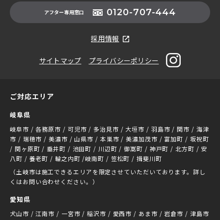
0120-707-444
アフター専用窓口
採用情報
サイトマップ
プライバシーポリシー
ご対応エリア
岐阜県
岐阜市 / 各務原市 / 可児市 / 多治見市 / 大垣市 / 羽島市 / 関市 / 海津
市 / 瑞穂市 / 美濃市 / 山県市 / 本巣市 / 美濃加茂市 / 富加町 / 坂祝町
/ 関ヶ原町 / 垂井町 / 池田町 / 川辺町 / 御嵩町 / 神戸町 / 北方町 / 安
八町 / 養老町 / 輪之内町 /岐南町 / 笠松町 / 揖斐川町
（土岐市は施工できるエリアを限定させていただいております。詳し
くはお問い合わせください。）
愛知県
犬山市 / 江南市 / 一宮市 / 稲沢市 / 愛西市 / あま市 / 岩倉市 / 津島市