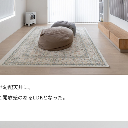
せ勾配天井に。
て開放感のあるLDKとなった。