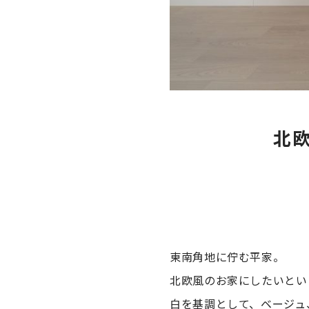
北
東南角地に佇む平家。
北欧風のお家にしたいとい
白を基調として、ベージュ