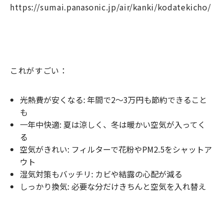
https://sumai.panasonic.jp/air/kanki/kodatekicho/
これがすごい：
光熱費が安くなる: 年間で2〜3万円も節約できること
も
一年中快適: 夏は涼しく、冬は暖かい空気が入ってく
る
空気がきれい: フィルターで花粉やPM2.5をシャットア
ウト
湿気対策もバッチリ: カビや結露の心配が減る
しっかり換気: 必要な分だけきちんと空気を入れ替え